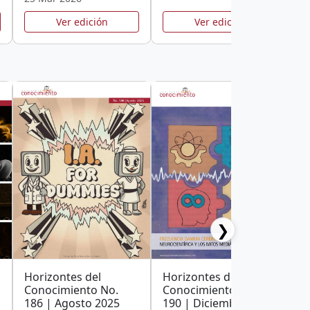
Ver edición
Ver edición
❯
Horizontes del
Horizontes del
H
Conocimiento No.
Conocimiento No.
C
186 | Agosto 2025
190 | Diciembre 2025
1