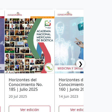
❯
Horizontes del
Horizontes del
H
Conocimiento No.
Conocimiento No.
C
185 | Julio 2025
160 | Junio 2023
1
2
20 Jul 2025
14 Jun 2023
1
Ver edición
Ver edición