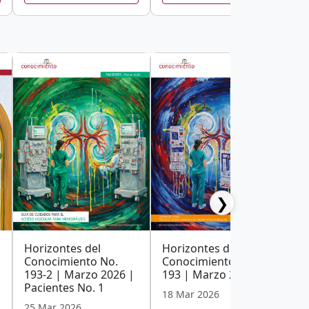
❯
Horizontes del
Horizontes del
H
Conocimiento No.
Conocimiento No.
C
193-2 | Marzo 2026 |
193 | Marzo 2026
1
Pacientes No. 1
18 Mar 2026
2
25 Mar 2026