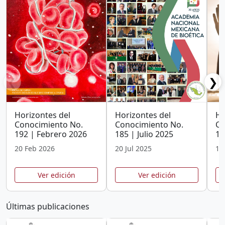
❮
❯
Horizontes del
Horizontes del
Ho
Conocimiento No.
Conocimiento No.
Co
192 | Febrero 2026
185 | Julio 2025
15
20 Feb 2026
20 Jul 2025
10
Ver edición
Ver edición
Últimas publicaciones