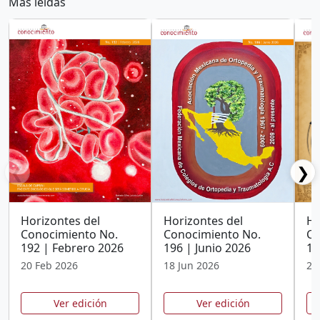
Más leídas
❮
❯
Horizontes del
Horizontes del
Ho
Conocimiento No.
Conocimiento No.
Co
192 | Febrero 2026
196 | Junio 2026
19
20 Feb 2026
18 Jun 2026
25
Ver edición
Ver edición