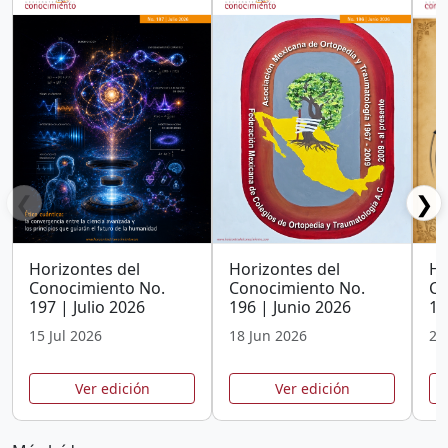
❮
❯
Horizontes del
Horizontes del
Ho
Conocimiento No.
Conocimiento No.
Co
197 | Julio 2026
196 | Junio 2026
19
15 Jul 2026
18 Jun 2026
25
Ver edición
Ver edición