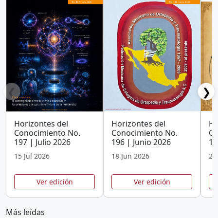
❮
❯
Horizontes del
Horizontes del
Ho
Conocimiento No.
Conocimiento No.
Co
197 | Julio 2026
196 | Junio 2026
19
15 Jul 2026
18 Jun 2026
25
Ver edición
Ver edición
Más leídas