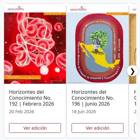
❮
❯
Horizontes del
Horizontes del
Ho
Conocimiento No.
Conocimiento No.
Co
192 | Febrero 2026
196 | Junio 2026
19
20 Feb 2026
18 Jun 2026
25
Ver edición
Ver edición