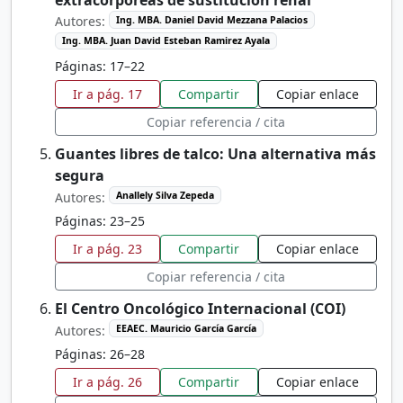
extracorpóreas de sustitución renal
Autores:
Ing. MBA. Daniel David Mezzana Palacios
Ing. MBA. Juan David Esteban Ramirez Ayala
Páginas: 17–22
Ir a pág. 17
Compartir
Copiar enlace
Copiar referencia / cita
Guantes libres de talco: Una alternativa más
segura
Autores:
Anallely Silva Zepeda
Páginas: 23–25
Ir a pág. 23
Compartir
Copiar enlace
Copiar referencia / cita
El Centro Oncológico Internacional (COI)
Autores:
EEAEC. Mauricio García García
Páginas: 26–28
Ir a pág. 26
Compartir
Copiar enlace