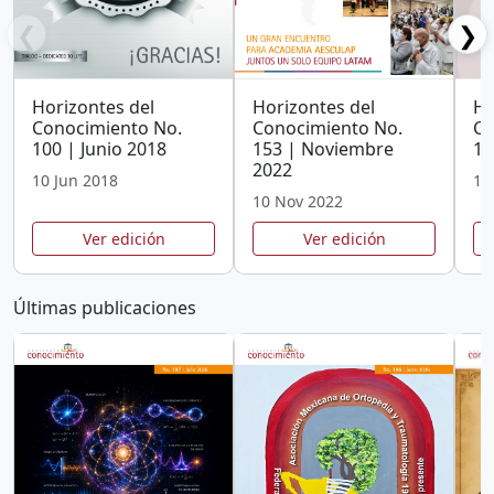
❮
❯
Horizontes del
Horizontes del
Ho
Conocimiento No.
Conocimiento No.
Co
100 | Junio 2018
153 | Noviembre
12
2022
10 Jun 2018
10
10 Nov 2022
Ver edición
Ver edición
Últimas publicaciones