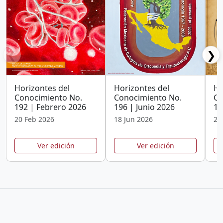
❮
❯
Horizontes del
Horizontes del
Ho
Conocimiento No.
Conocimiento No.
Co
192 | Febrero 2026
196 | Junio 2026
19
20 Feb 2026
18 Jun 2026
25
Ver edición
Ver edición
© 2026 Horizontes del Conocimiento
Sitio desarrollado por
MGB DIGITAL SOLUTION