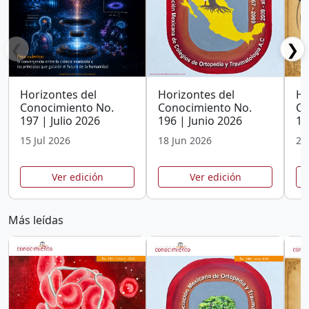
❮
❯
Horizontes del
Horizontes del
Ho
Conocimiento No.
Conocimiento No.
Co
197 | Julio 2026
196 | Junio 2026
19
15 Jul 2026
18 Jun 2026
25
Ver edición
Ver edición
Más leídas