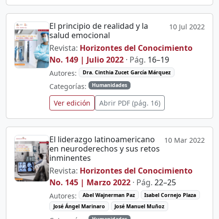
El principio de realidad y la
10 Jul 2022
salud emocional
Revista:
Horizontes del Conocimiento
No. 149 | Julio 2022
· Pág.
16–19
Autores:
Dra. Cinthia Zucet García Márquez
Categorías:
Humanidades
Ver edición
Abrir PDF (pág. 16)
El liderazgo latinoamericano
10 Mar 2022
en neuroderechos y sus retos
inminentes
Revista:
Horizontes del Conocimiento
No. 145 | Marzo 2022
· Pág.
22–25
Autores:
Abel Wajnerman Paz
Isabel Cornejo Plaza
José Ángel Marinaro
José Manuel Muñoz