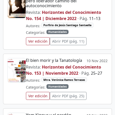
pero liberador camino del
autoconocimiento
Revista:
Horizontes del Conocimiento
No. 154 | Diciembre 2022
· Pág.
11–13
Autores:
Porfirio de Jesús Santiago Santaella
Categorías:
Humanidades
Ver edición
Abrir PDF (pág. 11)
El bien morir y la Tanatología
10 Nov 2022
Revista:
Horizontes del Conocimiento
No. 153 | Noviembre 2022
· Pág.
25–27
Autores:
Mtra. Verónica Ramos Terrazas
Categorías:
Humanidades
Ver edición
Abrir PDF (pág. 25)
Yom Kippur y el perdón,