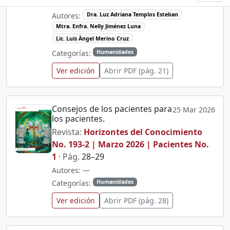
1
· Pág.
21–25
Autores:
Dra. Luz Adriana Templos Esteban
Mtra. Enfra. Nelly Jiménez Luna
Lic. Luis Àngel Merino Cruz
Categorías:
Humanidades
Ver edición
Abrir PDF (pág. 21)
Consejos de los pacientes para
25 Mar 2026
los pacientes.
Revista:
Horizontes del Conocimiento
No. 193-2 | Marzo 2026 | Pacientes No.
1
· Pág.
28–29
Autores:
—
Categorías:
Humanidades
Ver edición
Abrir PDF (pág. 28)