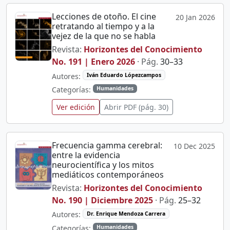
Lecciones de otoño. El cine
20 Jan 2026
retratando al tiempo y a la
vejez de la que no se habla
Revista:
Horizontes del Conocimiento
No. 191 | Enero 2026
· Pág.
30–33
Autores:
Iván Eduardo Lópezcampos
Categorías:
Humanidades
Ver edición
Abrir PDF (pág. 30)
Frecuencia gamma cerebral:
10 Dec 2025
entre la evidencia
neurocientífica y los mitos
mediáticos contemporáneos
Revista:
Horizontes del Conocimiento
No. 190 | Diciembre 2025
· Pág.
25–32
Autores:
Dr. Enrique Mendoza Carrera
Categorías:
Humanidades