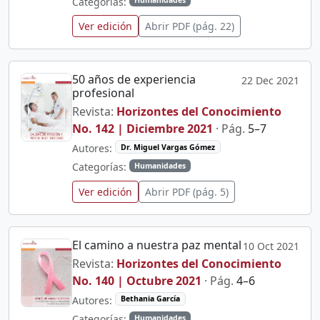
Categorías:
Humanidades
Ver edición
Abrir PDF (pág. 22)
50 años de experiencia
22 Dec 2021
profesional
Revista:
Horizontes del Conocimiento
No. 142 | Diciembre 2021
· Pág.
5–7
Autores:
Dr. Miguel Vargas Gómez
Categorías:
Humanidades
Ver edición
Abrir PDF (pág. 5)
El camino a nuestra paz mental
10 Oct 2021
Revista:
Horizontes del Conocimiento
No. 140 | Octubre 2021
· Pág.
4–6
Autores:
Bethania García
Categorías:
Humanidades