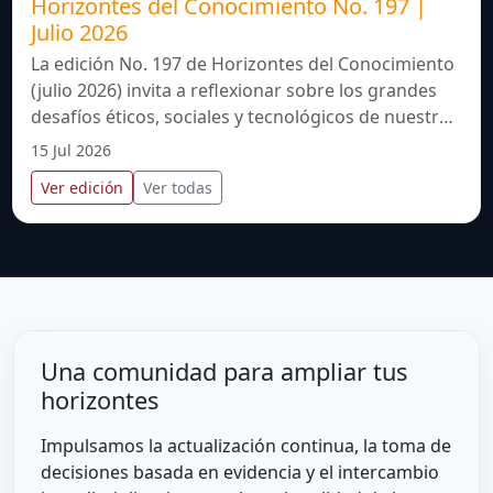
Horizontes del Conocimiento No. 197 |
Julio 2026
La edición No. 197 de Horizontes del Conocimiento
(julio 2026) invita a reflexionar sobre los grandes
desafíos éticos, sociales y tecnológicos de nuestro
tiempo. A través de sus artículos, aborda temas
15 Jul 2026
como la dimensión social del suicidio, el estigma
Ver edición
Ver todas
asociado a la obesidad, los factores que influyen en
la negativa familiar para la donación de órganos en
México y el surgimiento de la ética cuántica como
una propuesta para orientar el desarrollo
responsable de la inteligencia artificial y la
computación cuántica. En conjunto, esta edición
integra perspectivas de salud, bioética, innovación
Una comunidad para ampliar tus
tecnológica y responsabilidad social para
horizontes
promover una comprensión más humana, crítica y
compleja de la realidad contemporánea.
Impulsamos la actualización continua, la toma de
decisiones basada en evidencia y el intercambio