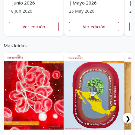
| Junio 2026
| Mayo 2026
| 
18 Jun 2026
25 May 2026
29
Ver edición
Ver edición
Más leídas
❮
❯