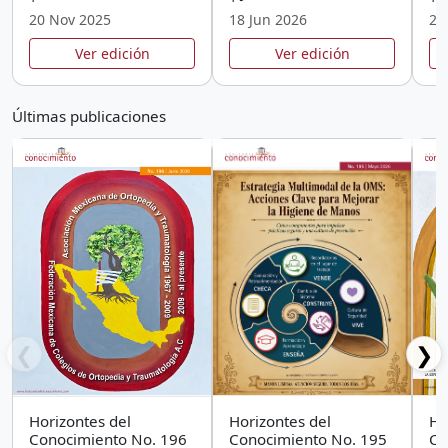
20 Nov 2025
18 Jun 2026
20
Ver edición
Ver edición
Últimas publicaciones
❮
❯
Horizontes del
Horizontes del
Ho
Conocimiento No. 196
Conocimiento No. 195
Co